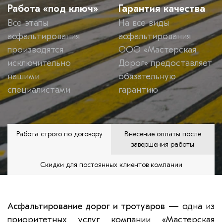
Работа «под ключ»
Гарантия качества
Все этапы
На все виды
асфальтирования
асфальтирования
производятся
ООО «Мастерская
исключительно
Дорог» предоставляет
нашими
обязательную
специалистами
гарантию
Работа строго по договору
Внесение оплаты после
завершения работы
Скидки для постоянных клиентов компании
Асфальтирование дорог и тротуаров
— одна из
приоритетных услуг компании «Мастерская