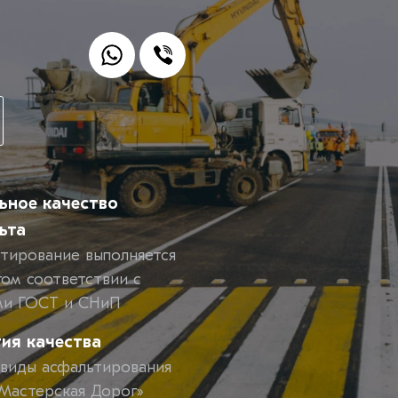
ьное качество
ьта
тирование выполняется
гом соответствии с
ми ГОСТ и СНиП
тия качества
 виды асфальтирования
астерская Дорог»