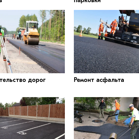
в
парковки
тельство дорог
Ремонт асфальта