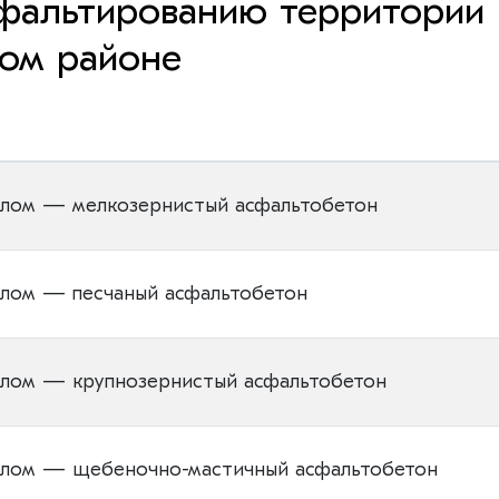
сфальтированию территории 
ком районе
алом — мелкозернистый асфальтобетон
алом — песчаный асфальтобетон
алом — крупнозернистый асфальтобетон
алом — щебеночно-мастичный асфальтобетон