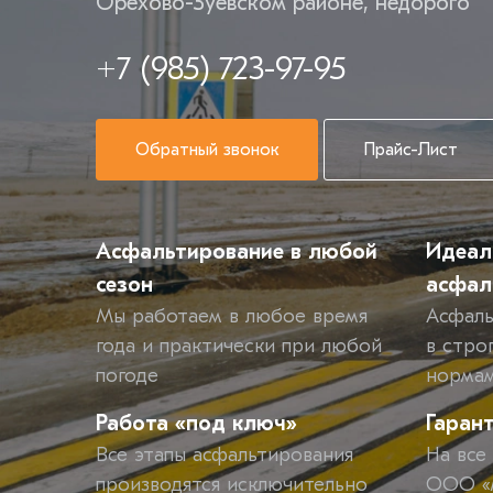
Орехово-Зуевском районе, недорого
+7 (985) 723-97-95
Обратный звонок
Прайс-Лист
Асфальтирование в любой
Идеал
сезон
асфал
Мы работаем в любое время
Асфаль
года и практически при любой
в стро
погоде
норма
Работа «под ключ»
Гаран
Все этапы асфальтирования
На все
производятся исключительно
ООО «М