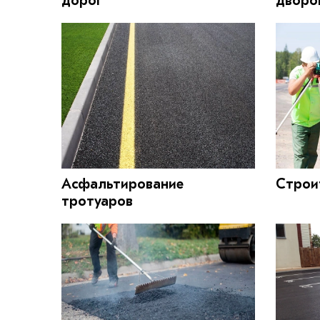
дорог
дворо
Асфальтирование
Строи
тротуаров