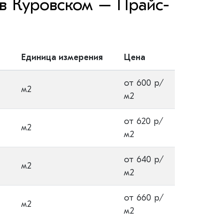
в Куровском – Прайс-
Единица измерения
Цена
от 600 р/
м2
м2
от 620 р/
м2
м2
от 640 р/
м2
м2
от 660 р/
м2
м2